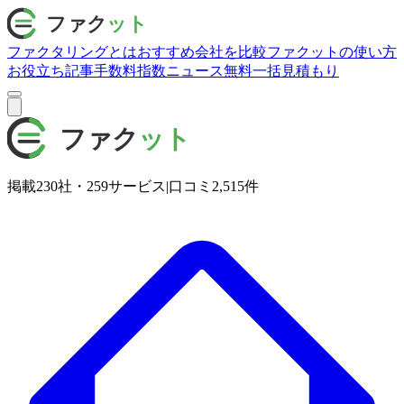
ファクタリングとは
おすすめ会社を比較
ファクットの使い方
お役立ち記事
手数料指数
ニュース
無料一括見積もり
掲載
230
社・
259
サービス
|
口コミ
2,515
件