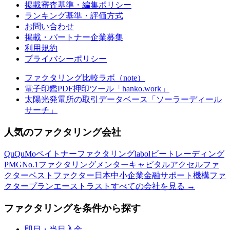
掲載審査基準・編集ポリシー
ランキング基準・評価方式
お問い合わせ
掲載・パートナー企業募集
利用規約
プライバシーポリシー
ファクタリング比較ラボ（note）
電子印鑑PDF押印ツール「hanko.work」
太陽光発電所の取引データベース「ソーラーディール
サーチ」
人気のファクタリング会社
QuQuMo
ペイトナーファクタリング
labol
ビートレーディング
PMG
No.1ファクタリング
メンターキャピタル
アクセルファ
クター
ベストファクター
日本中小企業金融サポート機構
ファ
クタープラン
エーストラスト
すべての会社を見る →
ファクタリングを条件から探す
即日・当日入金