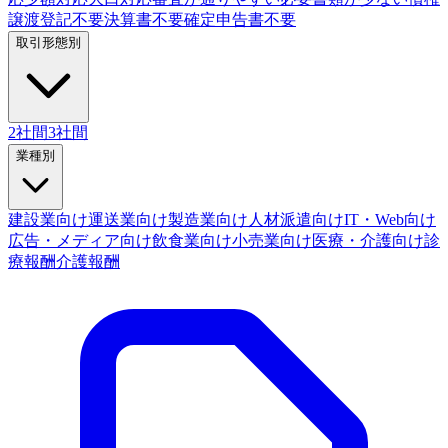
譲渡登記不要
決算書不要
確定申告書不要
取引形態別
2社間
3社間
業種別
建設業向け
運送業向け
製造業向け
人材派遣向け
IT・Web向け
広告・メディア向け
飲食業向け
小売業向け
医療・介護向け
診
療報酬
介護報酬