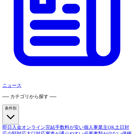
ニュース
── カテゴリから探す ──
条件別
即日入金
オンライン完結
手数料が安い
個人事業主OK
土日対
応
少額対応
大口対応
審査が通りやすい
必要書類が少ない
債権