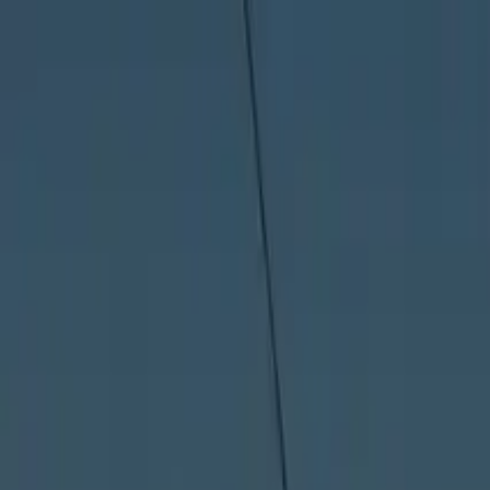
ファクタリングとは
おすすめ会社を比較
ファクットの使い方
掲載
230
社・
259
サービス
|
口コミ
2,515
件