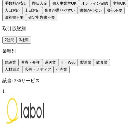
手数料が安い
即日入金
個人事業主OK
オンライン完結
少額OK
大口対応
土日対応
審査が通りやすい
書類が少ない
登記不要
決算書不要
確定申告書不要
取引形態別
2社間
3社間
業種別
建設業
医療・介護
運送業
IT・Web
製造業
飲食業
人材派遣
広告・メディア
小売業
該当:
236
サービス
1