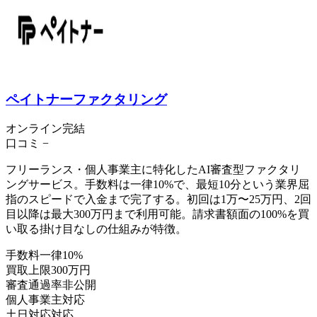
ペイトナーファクタリング
オンライン完結
口コミ
−
フリーランス・個人事業主に特化したAI審査型ファクタリ
ングサービス。手数料は一律10%で、最短10分という業界屈
指のスピードで入金まで完了する。初回は1万〜25万円、2回
目以降は最大300万円まで利用可能。請求書額面の100%を買
い取る掛け目なしの仕組みが特徴。
手数料
一律10%
買取上限
300万円
審査通過率
非公開
個人事業主
対応
土日対応
対応