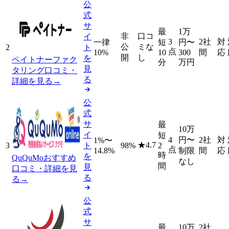
公
式
サ
最
1万
非
口コ
イ
3
2社
対
一律
短
円
〜
公
ミな
2
ト
点
10%
10
300
間
応
開
し
を
ペイトナーファク
分
万円
見
タリング
口コミ・
る
詳細を見る
→
公
式
サ
最
10万
イ
短
4
円
〜
2社
対
1%〜
★
4.7
3
ト
98%
2
点
14.8%
制限
間
応
時
を
QuQuMo
おすすめ
なし
間
見
口コミ・詳細を見
る
る
→
公
式
サ
最
10万
2社