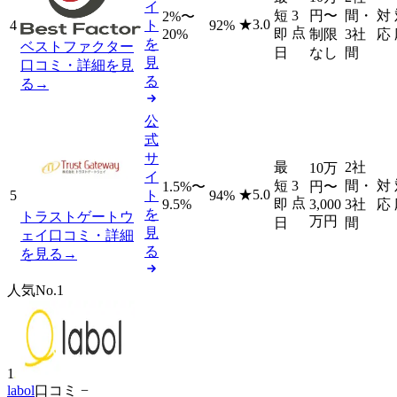
イ
短
3
円
〜
間・
対
2%〜
★
3.0
4
ト
92%
点
20%
即
制限
3社
応
を
ベストファクター
日
なし
間
見
口コミ・詳細を見
る
る
→
公
式
サ
最
2社
10万
イ
短
3
間・
対
1.5%〜
円
〜
★
5.0
5
ト
94%
点
9.5%
即
3,000
3社
応
を
トラストゲートウ
万円
日
間
見
ェイ
口コミ・詳細
る
を見る
→
人気No.1
1
labol
口コミ −