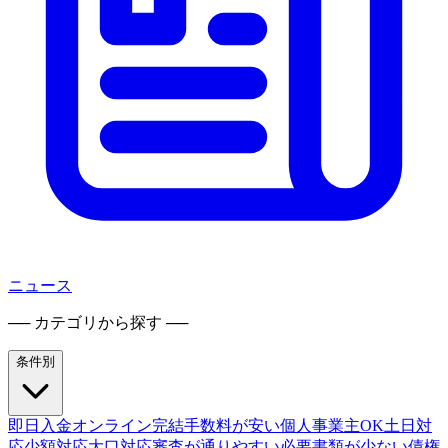
ニュース
── カテゴリから探す ──
条件別
即日入金
オンライン完結
手数料が安い
個人事業主OK
土日対
応
少額対応
大口対応
審査が通りやすい
必要書類が少ない
債権