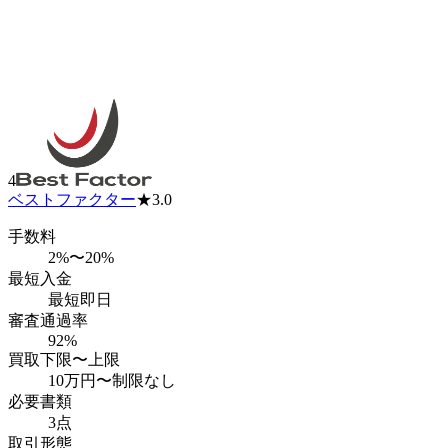
4
ベストファクター
★
3.0
手数料
2%〜20%
最短入金
最短即日
審査通過率
92%
買取下限〜上限
10万円
〜
制限なし
必要書類
3点
取引形態