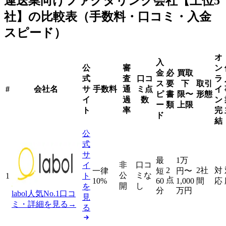
運送業向けファクタリング会社
【上位
5
社】の比較表（手数料・口コミ・入金
スピード）
オ
入
公
審
ン
金
必
買取
式
査
口コ
ラ
ス
要
下
取引
#
会社名
サ
手数料
通
ミ点
イ
ピ
書
限〜
形態
イ
過
数
ン
ー
類
上限
ト
率
完
ド
結
公
式
サ
最
1万
非
口コ
イ
2
2社
対
一律
短
円
〜
公
ミな
1
ト
点
10%
60
1,000
間
応
開
し
を
分
万円
labol
人気No.1
口コ
見
ミ・詳細を見る
→
る