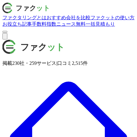
ファクタリングとは
おすすめ会社を比較
ファクットの使い方
お役立ち記事
手数料指数
ニュース
無料一括見積もり
掲載
230
社・
259
サービス
|
口コミ
2,515
件