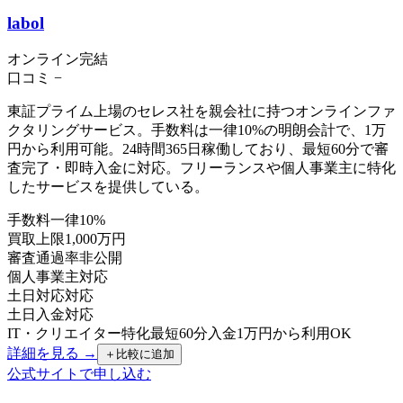
labol
オンライン完結
口コミ
−
東証プライム上場のセレス社を親会社に持つオンラインファ
クタリングサービス。手数料は一律10%の明朗会計で、1万
円から利用可能。24時間365日稼働しており、最短60分で審
査完了・即時入金に対応。フリーランスや個人事業主に特化
したサービスを提供している。
手数料
一律10%
買取上限
1,000万円
審査通過率
非公開
個人事業主
対応
土日対応
対応
土日入金
対応
IT・クリエイター特化
最短60分入金
1万円から利用OK
詳細を見る →
＋
比較に追加
公式サイトで申し込む