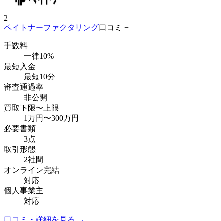
2
ペイトナーファクタリング
口コミ −
手数料
一律10%
最短入金
最短10分
審査通過率
非公開
買取下限〜上限
1万円
〜
300万円
必要書類
3点
取引形態
2社間
オンライン完結
対応
個人事業主
対応
口コミ・詳細を見る →