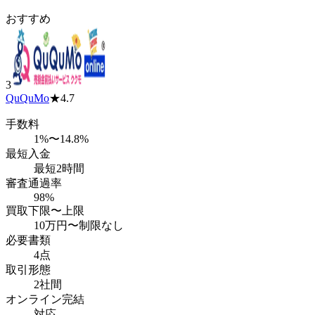
おすすめ
3
QuQuMo
★
4.7
手数料
1%〜14.8%
最短入金
最短2時間
審査通過率
98%
買取下限〜上限
10万円
〜
制限なし
必要書類
4点
取引形態
2社間
オンライン完結
対応