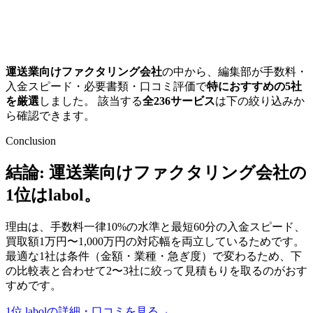
運送業向けファクタリング会社
の中から、編集部が手数料・
入金スピード・必要書類・口コミ評価で
特におすすめの
5
社
を厳選
しました。 該当する
全
236
サービス
は下の絞り込みか
ら確認できます。
Conclusion
結論:
運送業向けファクタリング会社
の
1位は
labol
。
理由は、
手数料一律10%の水準と
最短60分
の入金スピード、
買取額1万円〜1,000万円の対応幅
を両立しているためです。
最適な1社は条件（金額・業種・急ぎ度）で変わるため、下
の比較表と合わせて2〜3社に絞って見積もりを取るのがおす
すめです。
1位
labol
の詳細・口コミを見る
→