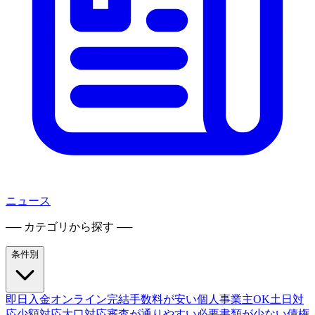
ニュース
── カテゴリから探す ──
条件別
即日入金
オンライン完結
手数料が安い
個人事業主OK
土日対
応
少額対応
大口対応
審査が通りやすい
必要書類が少ない
債権