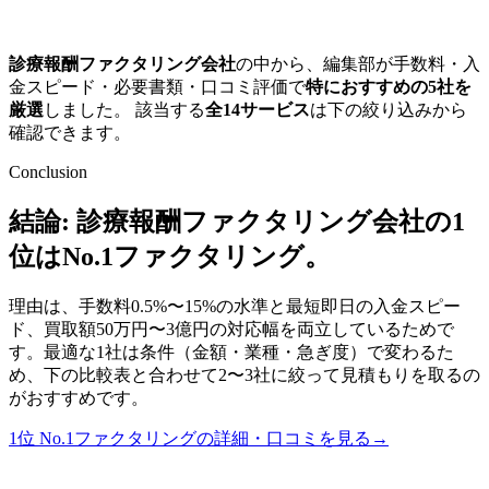
診療報酬ファクタリング会社
の中から、編集部が手数料・入
金スピード・必要書類・口コミ評価で
特におすすめの
5
社を
厳選
しました。 該当する
全
14
サービス
は下の絞り込みから
確認できます。
Conclusion
結論:
診療報酬ファクタリング会社
の1
位は
No.1ファクタリング
。
理由は、
手数料0.5%〜15%の水準と
最短即日
の入金スピー
ド、
買取額50万円〜3億円の対応幅
を両立しているためで
す。最適な1社は条件（金額・業種・急ぎ度）で変わるた
め、下の比較表と合わせて2〜3社に絞って見積もりを取るの
がおすすめです。
1位
No.1ファクタリング
の詳細・口コミを見る
→