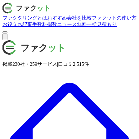
ファクタリングとは
おすすめ会社を比較
ファクットの使い方
お役立ち記事
手数料指数
ニュース
無料一括見積もり
掲載
230
社・
259
サービス
|
口コミ
2,515
件