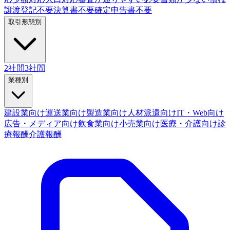
譲渡登記不要
決算書不要
確定申告書不要
取引形態別
2社間
3社間
業種別
建設業向け
運送業向け
製造業向け
人材派遣向け
IT・Web向け
広告・メディア向け
飲食業向け
小売業向け
医療・介護向け
診
療報酬
介護報酬