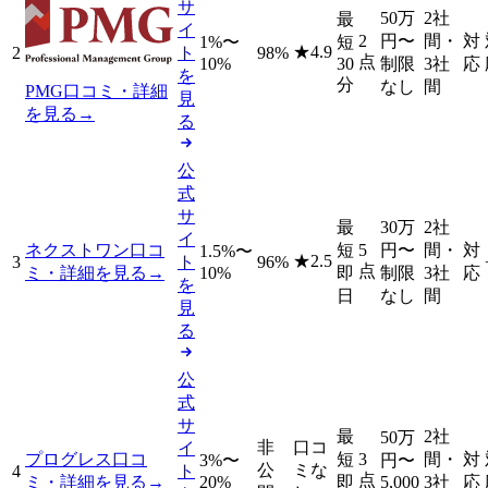
サ
50万
2社
最
イ
2
円
〜
間・
対
1%〜
短
★
4.9
2
ト
98%
点
10%
30
制限
3社
応
を
分
なし
間
PMG
口コミ・詳細
見
を見る
→
る
公
式
サ
最
30万
2社
イ
ネクストワン
口コ
短
5
円
〜
間・
対
1.5%〜
★
2.5
3
ト
96%
点
ミ・詳細を見る
→
10%
即
制限
3社
応
を
日
なし
間
見
る
公
式
サ
最
2社
50万
非
口コ
イ
プログレス
口コ
短
3
間・
対
3%〜
円
〜
公
ミな
4
ト
点
ミ・詳細を見る
→
20%
即
5,000
3社
応