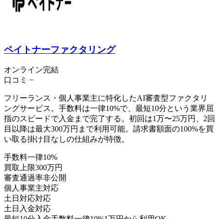
ペイトナーファクタリング
オンライン完結
口コミ
−
フリーランス・個人事業主に特化したAI審査型ファクタリ
ングサービス。手数料は一律10%で、最短10分という業界屈
指のスピードで入金まで完了する。初回は1万〜25万円、2回
目以降は最大300万円まで利用可能。請求書額面の100%を買
い取る掛け目なしの仕組みが特徴。
手数料
一律10%
買取上限
300万円
審査通過率
非公開
個人事業主
対応
土日対応
対応
土日入金
対応
最短10分入金
手数料一律10%
1万円から利用OK