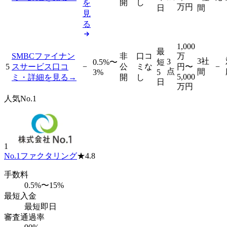
開
し
を
万円
日
間
見
る
1,000
最
SMBCファイナン
非
口コ
万
3社
3
0.5%〜
短
5
スサービス
口コ
−
公
ミな
円
〜
−
点
間
3%
5
5,000
ミ・詳細を見る
→
開
し
日
万円
人気No.1
1
No.1ファクタリング
★
4.8
手数料
0.5%〜15%
最短入金
最短即日
審査通過率