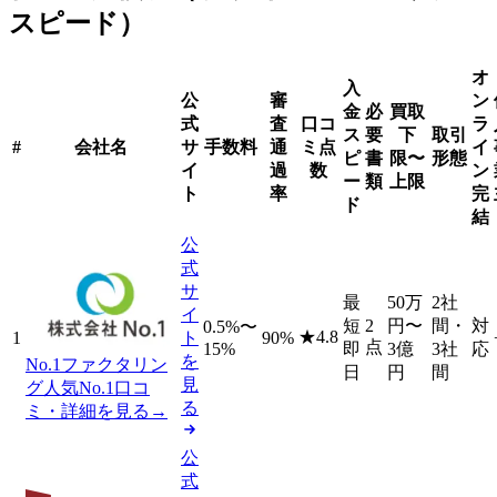
スピード）
オ
入
公
審
ン
金
必
買取
式
査
口コ
ラ
ス
要
下
取引
#
会社名
サ
手数料
通
ミ点
イ
ピ
書
限〜
形態
イ
過
数
ン
ー
類
上限
ト
率
完
ド
結
公
式
サ
最
50万
2社
イ
短
2
円
〜
間・
対
0.5%〜
★
4.8
1
ト
90%
点
15%
即
3億
3社
応
を
No.1ファクタリン
日
円
間
見
グ
人気No.1
口コ
る
ミ・詳細を見る
→
公
式