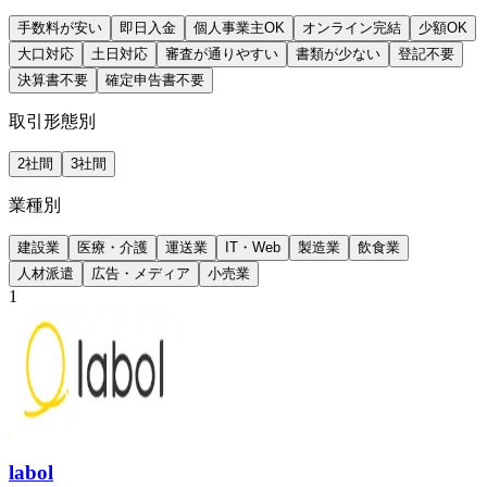
手数料が安い
即日入金
個人事業主OK
オンライン完結
少額OK
大口対応
土日対応
審査が通りやすい
書類が少ない
登記不要
決算書不要
確定申告書不要
取引形態別
2社間
3社間
業種別
建設業
医療・介護
運送業
IT・Web
製造業
飲食業
人材派遣
広告・メディア
小売業
1
labol