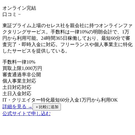
オンライン完結
口コミ
−
東証プライム上場のセレス社を親会社に持つオンラインファ
クタリングサービス。手数料は一律10%の明朗会計で、1万
円から利用可能。24時間365日稼働しており、最短60分で審
査完了・即時入金に対応。フリーランスや個人事業主に特化
したサービスを提供している。
手数料
一律10%
買取上限
1,000万円
審査通過率
非公開
個人事業主
対応
土日対応
対応
土日入金
対応
IT・クリエイター特化
最短60分入金
1万円から利用OK
詳細を見る →
＋
比較に追加
公式サイトで申し込む