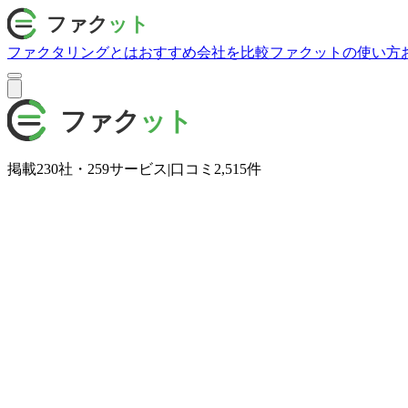
ファクタリングとは
おすすめ会社を比較
ファクットの使い方
掲載
230
社・
259
サービス
|
口コミ
2,515
件