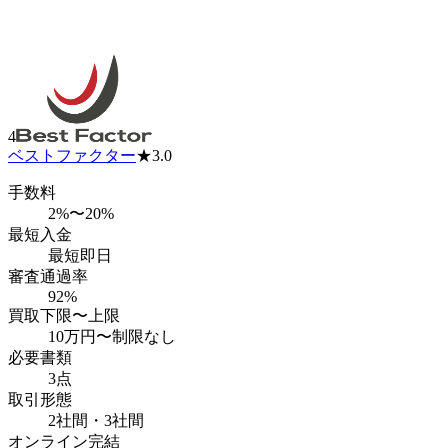
4
ベストファクター
★
3.0
手数料
2%〜20%
最短入金
最短即日
審査通過率
92%
買取下限〜上限
10万円
〜
制限なし
必要書類
3点
取引形態
2社間・3社間
オンライン完結