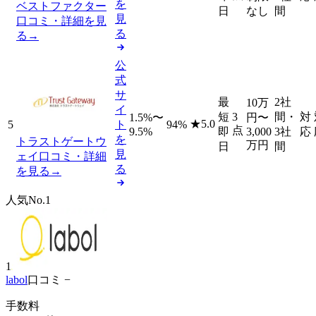
を
ベストファクター
日
なし
間
見
口コミ・詳細を見
る
る
→
公
式
サ
最
2社
10万
イ
短
3
間・
対
1.5%〜
円
〜
★
5.0
5
ト
94%
点
9.5%
即
3,000
3社
応
を
トラストゲートウ
万円
日
間
見
ェイ
口コミ・詳細
る
を見る
→
人気No.1
1
labol
口コミ −
手数料