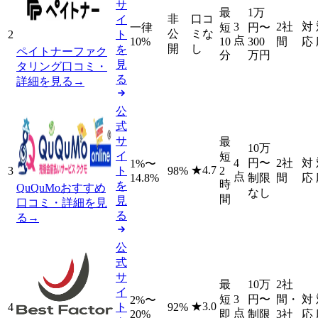
サ
最
1万
非
口コ
イ
3
2社
対
一律
短
円
〜
公
ミな
2
ト
点
10%
10
300
間
応
開
し
を
ペイトナーファク
分
万円
見
タリング
口コミ・
る
詳細を見る
→
公
式
サ
最
10万
イ
短
4
円
〜
2社
対
1%〜
★
4.7
3
ト
98%
2
点
14.8%
制限
間
応
時
を
QuQuMo
おすすめ
なし
間
見
口コミ・詳細を見
る
る
→
公
式
サ
最
10万
2社
イ
短
3
円
〜
間・
対
2%〜
★
3.0
4
ト
92%
点
20%
即
制限
3社
応