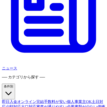
ニュース
── カテゴリから探す ──
条件別
即日入金
オンライン完結
手数料が安い
個人事業主OK
土日対
応
少額対応
大口対応
審査が通りやすい
必要書類が少ない
債権