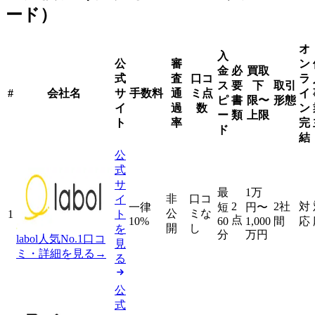
ード）
オ
入
公
審
ン
金
必
買取
式
査
口コ
ラ
ス
要
下
取引
#
会社名
サ
手数料
通
ミ点
イ
ピ
書
限〜
形態
イ
過
数
ン
ー
類
上限
ト
率
完
ド
結
公
式
サ
最
1万
非
口コ
イ
2
2社
対
一律
短
円
〜
公
ミな
1
ト
点
10%
60
1,000
間
応
開
し
を
分
万円
labol
人気No.1
口コ
見
ミ・詳細を見る
→
る
公
式