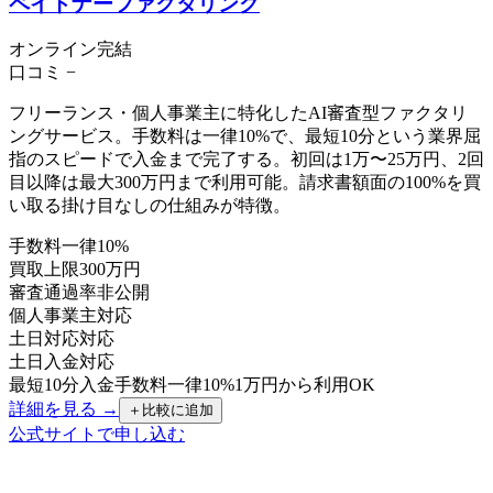
ペイトナーファクタリング
オンライン完結
口コミ
−
フリーランス・個人事業主に特化したAI審査型ファクタリ
ングサービス。手数料は一律10%で、最短10分という業界屈
指のスピードで入金まで完了する。初回は1万〜25万円、2回
目以降は最大300万円まで利用可能。請求書額面の100%を買
い取る掛け目なしの仕組みが特徴。
手数料
一律10%
買取上限
300万円
審査通過率
非公開
個人事業主
対応
土日対応
対応
土日入金
対応
最短10分入金
手数料一律10%
1万円から利用OK
詳細を見る →
＋
比較に追加
公式サイトで申し込む