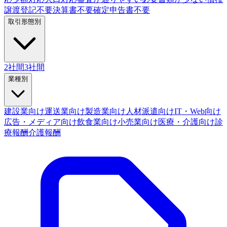
譲渡登記不要
決算書不要
確定申告書不要
取引形態別
2社間
3社間
業種別
建設業向け
運送業向け
製造業向け
人材派遣向け
IT・Web向け
広告・メディア向け
飲食業向け
小売業向け
医療・介護向け
診
療報酬
介護報酬