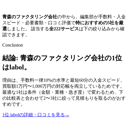
青森のファクタリング会社
の中から、編集部が手数料・入金
スピード・必要書類・口コミ評価で
特におすすめの
5
社を厳
選
しました。 該当する
全
222
サービス
は下の絞り込みから確
認できます。
Conclusion
結論:
青森のファクタリング会社
の1位
は
labol
。
理由は、
手数料一律10%の水準と
最短60分
の入金スピード、
買取額1万円〜1,000万円の対応幅
を両立しているためです。
最適な1社は条件（金額・業種・急ぎ度）で変わるため、下
の比較表と合わせて2〜3社に絞って見積もりを取るのがおす
すめです。
1位
labol
の詳細・口コミを見る
→