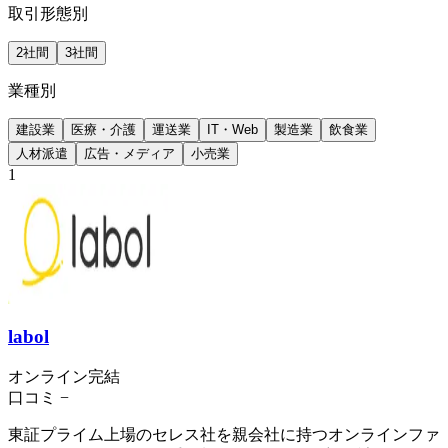
取引形態別
2社間
3社間
業種別
建設業
医療・介護
運送業
IT・Web
製造業
飲食業
人材派遣
広告・メディア
小売業
1
labol
オンライン完結
口コミ
−
東証プライム上場のセレス社を親会社に持つオンラインファ