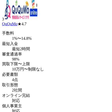
3
QuQuMo
★
4.7
手数料
1%〜14.8%
最短入金
最短2時間
審査通過率
98%
買取下限〜上限
10万円
〜
制限なし
必要書類
4点
取引形態
2社間
オンライン完結
対応
個人事業主
対応