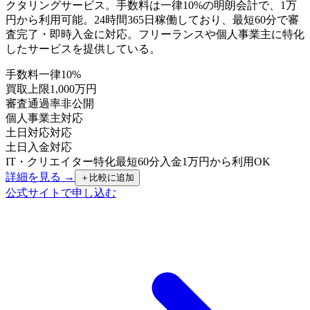
クタリングサービス。手数料は一律10%の明朗会計で、1万
円から利用可能。24時間365日稼働しており、最短60分で審
査完了・即時入金に対応。フリーランスや個人事業主に特化
したサービスを提供している。
手数料
一律10%
買取上限
1,000万円
審査通過率
非公開
個人事業主
対応
土日対応
対応
土日入金
対応
IT・クリエイター特化
最短60分入金
1万円から利用OK
詳細を見る →
＋
比較に追加
公式サイトで申し込む