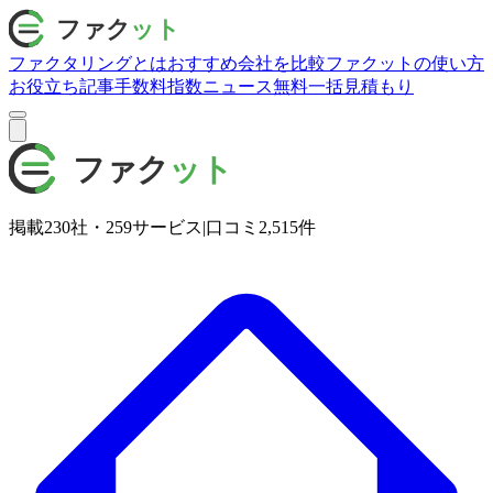
ファクタリングとは
おすすめ会社を比較
ファクットの使い方
お役立ち記事
手数料指数
ニュース
無料一括見積もり
掲載
230
社・
259
サービス
|
口コミ
2,515
件