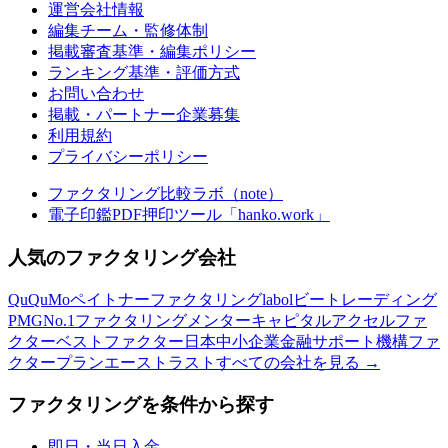
運営会社情報
編集チーム・監修体制
掲載審査基準・編集ポリシー
ランキング基準・評価方式
お問い合わせ
掲載・パートナー企業募集
利用規約
プライバシーポリシー
ファクタリング比較ラボ（note）
電子印鑑PDF押印ツール「hanko.work」
人気のファクタリング会社
QuQuMo
ペイトナーファクタリング
labol
ビートレーディング
PMG
No.1ファクタリング
メンターキャピタル
アクセルファ
クター
ベストファクター
日本中小企業金融サポート機構
ファ
クタープラン
エーストラスト
すべての会社を見る →
ファクタリングを条件から探す
即日・当日入金