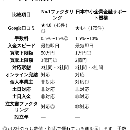
No.1ファクタリ
日本中小企業金融サポー
比較項目
ング
ト機構
★4.8（45件）
Google口コミ
★4.4（175件）
◎
手数料
0.5%〜15%
◎
1.5%〜10%
入金スピード
最短即日
最短即日
買取下限額
50万円
1万円
◎
買取上限額
3億円
◎
2億円
対応形態
2社間・3社間
2社間・3社間
オンライン完結
対応
対応
個人事業主
非対応
対応
◎
土日対応
非対応
非対応
土日入金
非対応
非対応
注文書ファクタ
対応
◎
非対応
リング
設立年
—
—
◎ は2社のうち数値・対応で優れている側を示します。手数