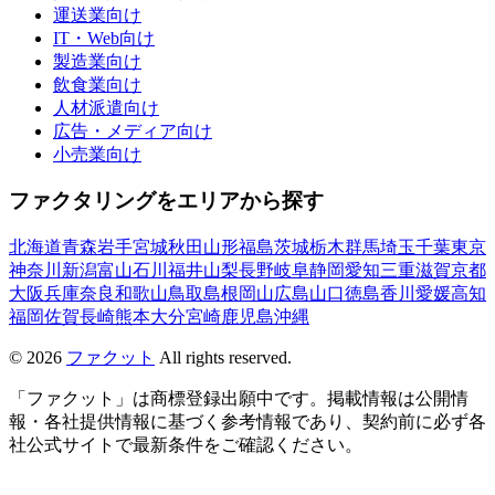
運送業向け
IT・Web向け
製造業向け
飲食業向け
人材派遣向け
広告・メディア向け
小売業向け
ファクタリングをエリアから探す
北海道
青森
岩手
宮城
秋田
山形
福島
茨城
栃木
群馬
埼玉
千葉
東京
神奈川
新潟
富山
石川
福井
山梨
長野
岐阜
静岡
愛知
三重
滋賀
京都
大阪
兵庫
奈良
和歌山
鳥取
島根
岡山
広島
山口
徳島
香川
愛媛
高知
福岡
佐賀
長崎
熊本
大分
宮崎
鹿児島
沖縄
©
2026
ファクット
All rights reserved.
「ファクット」は商標登録出願中です。掲載情報は公開情
報・各社提供情報に基づく参考情報であり、契約前に必ず各
社公式サイトで最新条件をご確認ください。