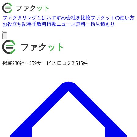
ファクタリングとは
おすすめ会社を比較
ファクットの使い方
お役立ち記事
手数料指数
ニュース
無料一括見積もり
掲載
230
社・
259
サービス
|
口コミ
2,515
件