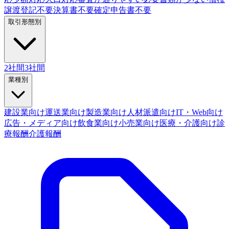
譲渡登記不要
決算書不要
確定申告書不要
取引形態別
2社間
3社間
業種別
建設業向け
運送業向け
製造業向け
人材派遣向け
IT・Web向け
広告・メディア向け
飲食業向け
小売業向け
医療・介護向け
診
療報酬
介護報酬