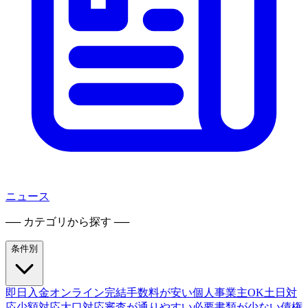
ニュース
── カテゴリから探す ──
条件別
即日入金
オンライン完結
手数料が安い
個人事業主OK
土日対
応
少額対応
大口対応
審査が通りやすい
必要書類が少ない
債権