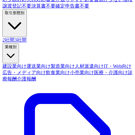
譲渡登記不要
決算書不要
確定申告書不要
取引形態別
2社間
3社間
業種別
建設業向け
運送業向け
製造業向け
人材派遣向け
IT・Web向け
広告・メディア向け
飲食業向け
小売業向け
医療・介護向け
診
療報酬
介護報酬