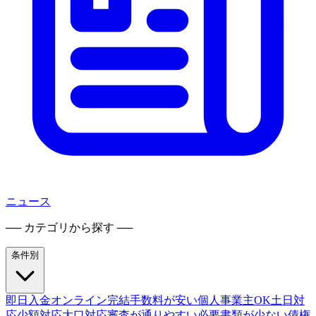
ニュース
── カテゴリから探す ──
条件別
即日入金
オンライン完結
手数料が安い
個人事業主OK
土日対
応
少額対応
大口対応
審査が通りやすい
必要書類が少ない
債権