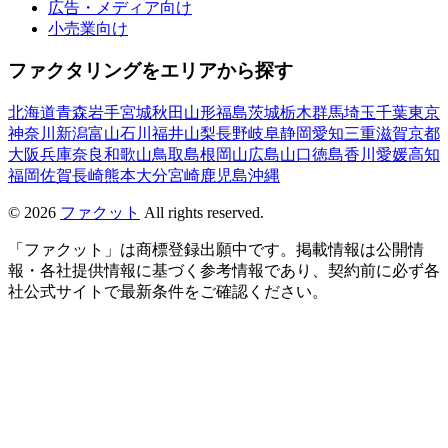
広告・メディア向け
小売業向け
ファクタリングをエリアから探す
北海道
青森
岩手
宮城
秋田
山形
福島
茨城
栃木
群馬
埼玉
千葉
東京
神奈川
新潟
富山
石川
福井
山梨
長野
岐阜
静岡
愛知
三重
滋賀
京都
大阪
兵庫
奈良
和歌山
鳥取
島根
岡山
広島
山口
徳島
香川
愛媛
高知
福岡
佐賀
長崎
熊本
大分
宮崎
鹿児島
沖縄
©
2026
ファクット
All rights reserved.
「ファクット」は商標登録出願中です。掲載情報は公開情
報・各社提供情報に基づく参考情報であり、契約前に必ず各
社公式サイトで最新条件をご確認ください。