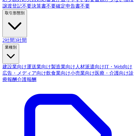
譲渡登記不要
決算書不要
確定申告書不要
取引形態別
2社間
3社間
業種別
建設業向け
運送業向け
製造業向け
人材派遣向け
IT・Web向け
広告・メディア向け
飲食業向け
小売業向け
医療・介護向け
診
療報酬
介護報酬