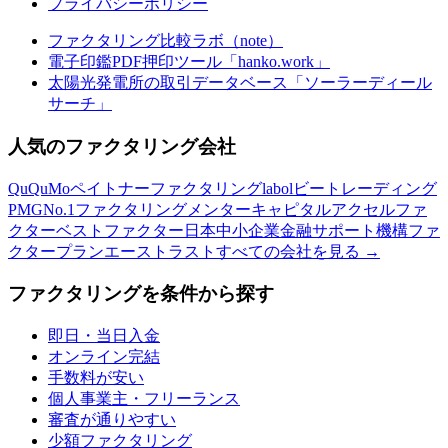
プライバシーポリシー
ファクタリング比較ラボ（note）
電子印鑑PDF押印ツール「hanko.work」
太陽光発電所の取引データベース「ソーラーディール
サーチ」
人気のファクタリング会社
QuQuMo
ペイトナーファクタリング
labol
ビートレーディング
PMG
No.1ファクタリング
メンターキャピタル
アクセルファ
クター
ベストファクター
日本中小企業金融サポート機構
ファ
クタープラン
エーストラスト
すべての会社を見る →
ファクタリングを条件から探す
即日・当日入金
オンライン完結
手数料が安い
個人事業主・フリーランス
審査が通りやすい
少額ファクタリング