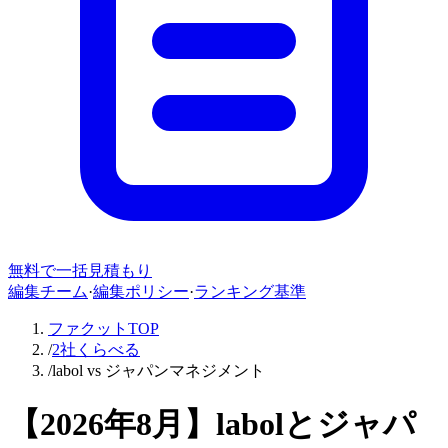
無料で一括見積もり
編集チーム
·
編集ポリシー
·
ランキング基準
ファクットTOP
/
2社くらべる
/
labol vs ジャパンマネジメント
【
2026年8月
】
labol
と
ジャパ