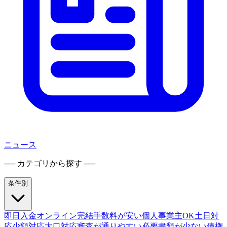
ニュース
── カテゴリから探す ──
条件別
即日入金
オンライン完結
手数料が安い
個人事業主OK
土日対
応
少額対応
大口対応
審査が通りやすい
必要書類が少ない
債権