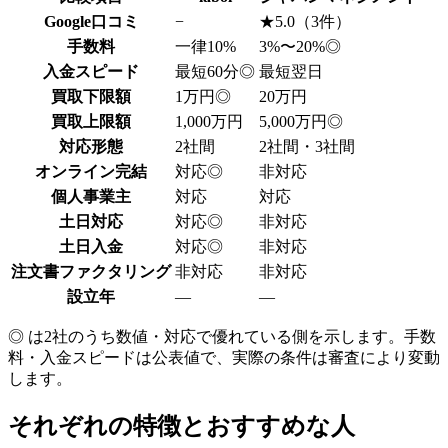
Google口コミ
−
★5.0（3件）
手数料
一律10%
3%〜20%
◎
入金スピード
最短60分
◎
最短翌日
買取下限額
1万円
◎
20万円
買取上限額
1,000万円
5,000万円
◎
対応形態
2社間
2社間・3社間
オンライン完結
対応
◎
非対応
個人事業主
対応
対応
土日対応
対応
◎
非対応
土日入金
対応
◎
非対応
注文書ファクタリング
非対応
非対応
設立年
—
—
◎ は2社のうち数値・対応で優れている側を示します。手数
料・入金スピードは公表値で、実際の条件は審査により変動
します。
それぞれの特徴とおすすめな人