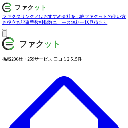
ファクタリングとは
おすすめ会社を比較
ファクットの使い方
お役立ち記事
手数料指数
ニュース
無料一括見積もり
掲載
230
社・
259
サービス
|
口コミ
2,515
件