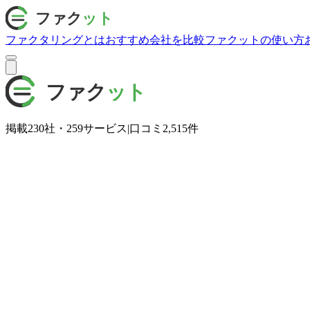
ファクタリングとは
おすすめ会社を比較
ファクットの使い方
掲載
230
社・
259
サービス
|
口コミ
2,515
件