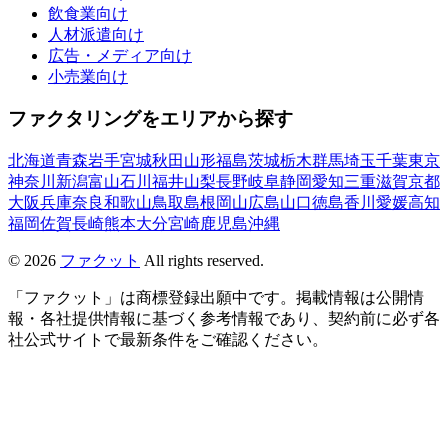
飲食業向け
人材派遣向け
広告・メディア向け
小売業向け
ファクタリングをエリアから探す
北海道
青森
岩手
宮城
秋田
山形
福島
茨城
栃木
群馬
埼玉
千葉
東京
神奈川
新潟
富山
石川
福井
山梨
長野
岐阜
静岡
愛知
三重
滋賀
京都
大阪
兵庫
奈良
和歌山
鳥取
島根
岡山
広島
山口
徳島
香川
愛媛
高知
福岡
佐賀
長崎
熊本
大分
宮崎
鹿児島
沖縄
©
2026
ファクット
All rights reserved.
「ファクット」は商標登録出願中です。掲載情報は公開情
報・各社提供情報に基づく参考情報であり、契約前に必ず各
社公式サイトで最新条件をご確認ください。