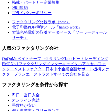
掲載・パートナー企業募集
利用規約
プライバシーポリシー
ファクタリング比較ラボ（note）
電子印鑑PDF押印ツール「hanko.work」
太陽光発電所の取引データベース「ソーラーディール
サーチ」
人気のファクタリング会社
QuQuMo
ペイトナーファクタリング
labol
ビートレーディング
PMG
No.1ファクタリング
メンターキャピタル
アクセルファ
クター
ベストファクター
日本中小企業金融サポート機構
ファ
クタープラン
エーストラスト
すべての会社を見る →
ファクタリングを条件から探す
即日・当日入金
オンライン完結
手数料が安い
個人事業主・フリーランス