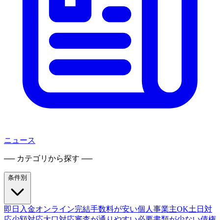
ニュース
── カテゴリから探す ──
条件別
即日入金
オンライン完結
手数料が安い
個人事業主OK
土日対
応
少額対応
大口対応
審査が通りやすい
必要書類が少ない
債権