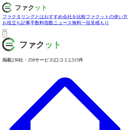
ファクタリングとは
おすすめ会社を比較
ファクットの使い方
お役立ち記事
手数料指数
ニュース
無料一括見積もり
掲載
230
社・
259
サービス
|
口コミ
2,515
件