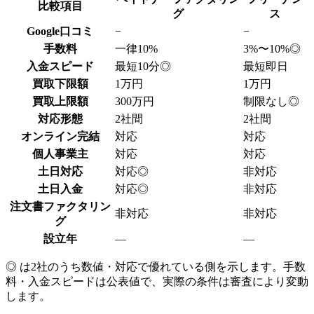
比較項目
グ
ス
Google口コミ
−
−
手数料
一律10%
3%〜10%
◎
入金スピード
最短10分
◎
最短即日
買取下限額
1万円
1万円
買取上限額
300万円
制限なし
◎
対応形態
2社間
2社間
オンライン完結
対応
対応
個人事業主
対応
対応
土日対応
対応
◎
非対応
土日入金
対応
◎
非対応
注文書ファクタリン
非対応
非対応
グ
設立年
—
—
◎ は2社のうち数値・対応で優れている側を示します。手数
料・入金スピードは公表値で、実際の条件は審査により変動
します。