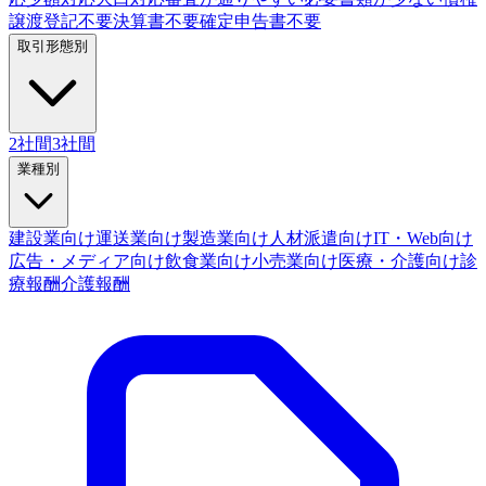
譲渡登記不要
決算書不要
確定申告書不要
取引形態別
2社間
3社間
業種別
建設業向け
運送業向け
製造業向け
人材派遣向け
IT・Web向け
広告・メディア向け
飲食業向け
小売業向け
医療・介護向け
診
療報酬
介護報酬