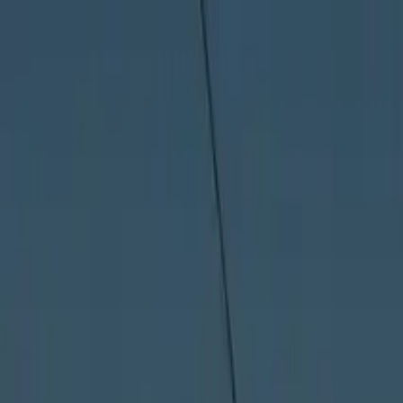
ファクタリングとは
おすすめ会社を比較
ファクットの使い方
掲載
230
社・
259
サービス
|
口コミ
2,515
件