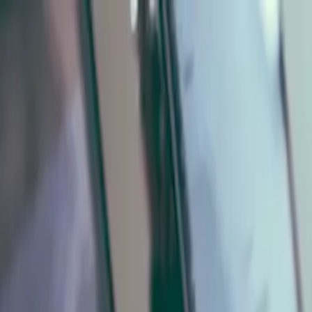
ファクタリングとは
おすすめ会社を比較
ファクットの使い方
掲載
230
社・
259
サービス
|
口コミ
2,515
件