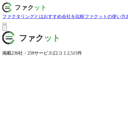
ファクタリングとは
おすすめ会社を比較
ファクットの使い方
掲載
230
社・
259
サービス
|
口コミ
2,515
件