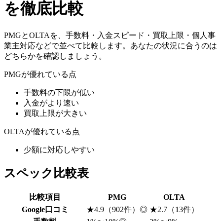
を徹底比較
PMG
と
OLTA
を、手数料・入金スピード・買取上限・個人事
業主対応などで並べて比較します。あなたの状況に合うのは
どちらかを確認しましょう。
PMG
が優れている点
手数料の下限が低い
入金がより速い
買取上限が大きい
OLTA
が優れている点
少額に対応しやすい
スペック比較表
比較項目
PMG
OLTA
Google口コミ
★4.9（902件）
◎
★2.7（13件）