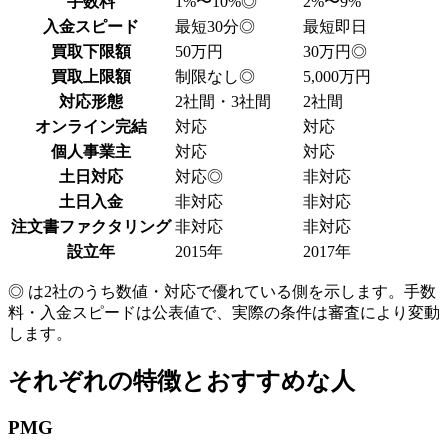
手数料
1%〜10%
◎
2%〜9%
入金スピード
最短30分
◎
最短即日
買取下限額
50万円
30万円
◎
買取上限額
制限なし
◎
5,000万円
対応形態
2社間・3社間
2社間
オンライン完結
対応
対応
個人事業主
対応
対応
土日対応
対応
◎
非対応
土日入金
非対応
非対応
注文書ファクタリング
非対応
非対応
設立年
2015年
2017年
◎ は2社のうち数値・対応で優れている側を示します。手数
料・入金スピードは公表値で、実際の条件は審査により変動
します。
それぞれの特徴とおすすめな人
PMG