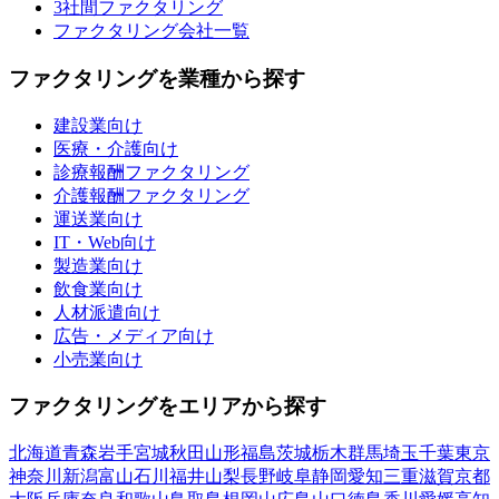
3社間ファクタリング
ファクタリング会社一覧
ファクタリングを業種から探す
建設業向け
医療・介護向け
診療報酬ファクタリング
介護報酬ファクタリング
運送業向け
IT・Web向け
製造業向け
飲食業向け
人材派遣向け
広告・メディア向け
小売業向け
ファクタリングをエリアから探す
北海道
青森
岩手
宮城
秋田
山形
福島
茨城
栃木
群馬
埼玉
千葉
東京
神奈川
新潟
富山
石川
福井
山梨
長野
岐阜
静岡
愛知
三重
滋賀
京都