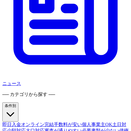
ニュース
── カテゴリから探す ──
条件別
即日入金
オンライン完結
手数料が安い
個人事業主OK
土日対
応
少額対応
大口対応
審査が通りやすい
必要書類が少ない
債権