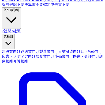
譲渡登記不要
決算書不要
確定申告書不要
取引形態別
2社間
3社間
業種別
建設業向け
運送業向け
製造業向け
人材派遣向け
IT・Web向け
広告・メディア向け
飲食業向け
小売業向け
医療・介護向け
診
療報酬
介護報酬