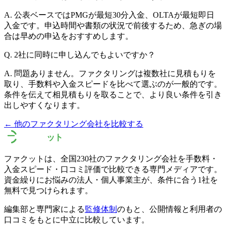
A.
公表ベースではPMGが最短30分入金、OLTAが最短即日
入金です。申込時間や書類の状況で前後するため、急ぎの場
合は早めの申込をおすすめします。
Q.
2社に同時に申し込んでもよいですか？
A.
問題ありません。ファクタリングは複数社に見積もりを
取り、手数料や入金スピードを比べて選ぶのが一般的です。
条件を伝えて相見積もりを取ることで、より良い条件を引き
出しやすくなります。
← 他のファクタリング会社を比較する
ファクットは、全国
230
社のファクタリング会社を手数料・
入金スピード・口コミ評価で比較できる専門メディアです。
資金繰りにお悩みの法人・個人事業主が、条件に合う1社を
無料で見つけられます。
編集部と専門家による
監修体制
のもと、公開情報と利用者の
口コミをもとに中立に比較しています。