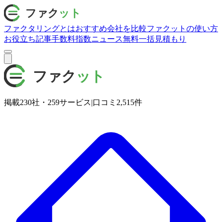
ファクタリングとは
おすすめ会社を比較
ファクットの使い方
お役立ち記事
手数料指数
ニュース
無料一括見積もり
掲載
230
社・
259
サービス
|
口コミ
2,515
件