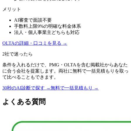
メリット
AI審査で面談不要
手数料上限9%の明確な料金体系
法人・個人事業主どちらも対応
OLTA
の詳細・口コミを見る →
2社で迷ったら
条件を入れるだけで、
PMG
・
OLTA
を含む掲載社からあなた
に合う会社を提案します。両社に無料で一括見積もりを取っ
て比べることもできます。
30秒のAI診断で探す →
無料で一括見積もり →
よくある質問