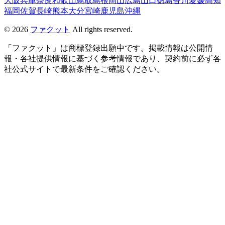
大阪
兵庫
奈良
和歌山
鳥取
島根
岡山
広島
山口
徳島
香川
愛媛
高知
福岡
佐賀
長崎
熊本
大分
宮崎
鹿児島
沖縄
©
2026
ファクット
All rights reserved.
「ファクット」は商標登録出願中です。掲載情報は公開情
報・各社提供情報に基づく参考情報であり、契約前に必ず各
社公式サイトで最新条件をご確認ください。