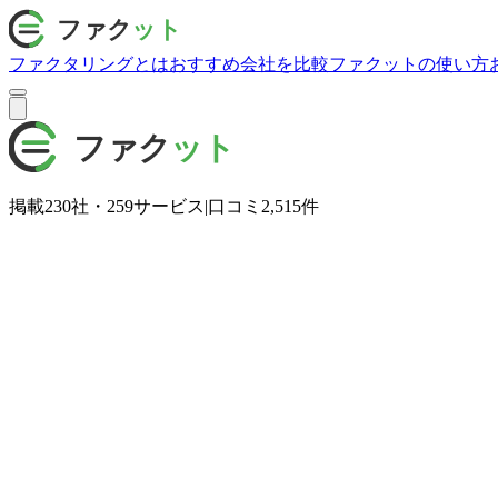
ファクタリングとは
おすすめ会社を比較
ファクットの使い方
掲載
230
社・
259
サービス
|
口コミ
2,515
件