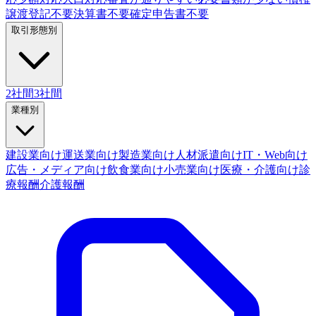
譲渡登記不要
決算書不要
確定申告書不要
取引形態別
2社間
3社間
業種別
建設業向け
運送業向け
製造業向け
人材派遣向け
IT・Web向け
広告・メディア向け
飲食業向け
小売業向け
医療・介護向け
診
療報酬
介護報酬