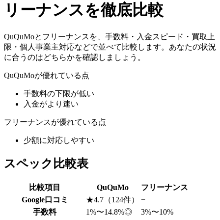
リーナンス
を徹底比較
QuQuMo
と
フリーナンス
を、手数料・入金スピード・買取上
限・個人事業主対応などで並べて比較します。あなたの状況
に合うのはどちらかを確認しましょう。
QuQuMo
が優れている点
手数料の下限が低い
入金がより速い
フリーナンス
が優れている点
少額に対応しやすい
スペック比較表
比較項目
QuQuMo
フリーナンス
Google口コミ
★4.7（124件）
−
手数料
1%〜14.8%
◎
3%〜10%