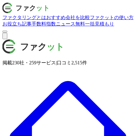
ファクタリングとは
おすすめ会社を比較
ファクットの使い方
お役立ち記事
手数料指数
ニュース
無料一括見積もり
掲載
230
社・
259
サービス
|
口コミ
2,515
件