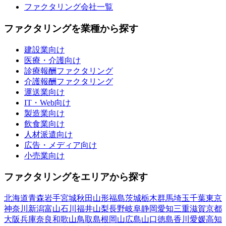
ファクタリング会社一覧
ファクタリングを業種から探す
建設業向け
医療・介護向け
診療報酬ファクタリング
介護報酬ファクタリング
運送業向け
IT・Web向け
製造業向け
飲食業向け
人材派遣向け
広告・メディア向け
小売業向け
ファクタリングをエリアから探す
北海道
青森
岩手
宮城
秋田
山形
福島
茨城
栃木
群馬
埼玉
千葉
東京
神奈川
新潟
富山
石川
福井
山梨
長野
岐阜
静岡
愛知
三重
滋賀
京都
大阪
兵庫
奈良
和歌山
鳥取
島根
岡山
広島
山口
徳島
香川
愛媛
高知