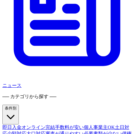
ニュース
── カテゴリから探す ──
条件別
即日入金
オンライン完結
手数料が安い
個人事業主OK
土日対
応
少額対応
大口対応
審査が通りやすい
必要書類が少ない
債権