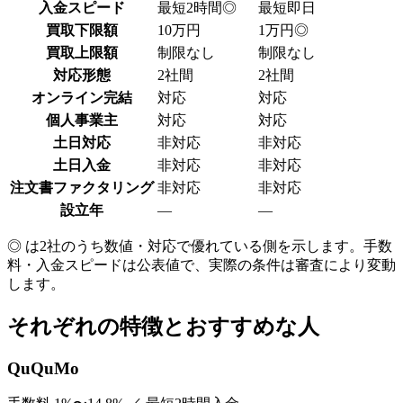
入金スピード
最短2時間
◎
最短即日
買取下限額
10万円
1万円
◎
買取上限額
制限なし
制限なし
対応形態
2社間
2社間
オンライン完結
対応
対応
個人事業主
対応
対応
土日対応
非対応
非対応
土日入金
非対応
非対応
注文書ファクタリング
非対応
非対応
設立年
—
—
◎ は2社のうち数値・対応で優れている側を示します。手数
料・入金スピードは公表値で、実際の条件は審査により変動
します。
それぞれの特徴とおすすめな人
QuQuMo