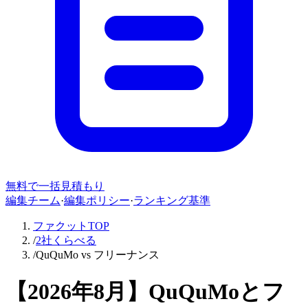
無料で一括見積もり
編集チーム
·
編集ポリシー
·
ランキング基準
ファクットTOP
/
2社くらべる
/
QuQuMo vs フリーナンス
【
2026年8月
】
QuQuMo
と
フ