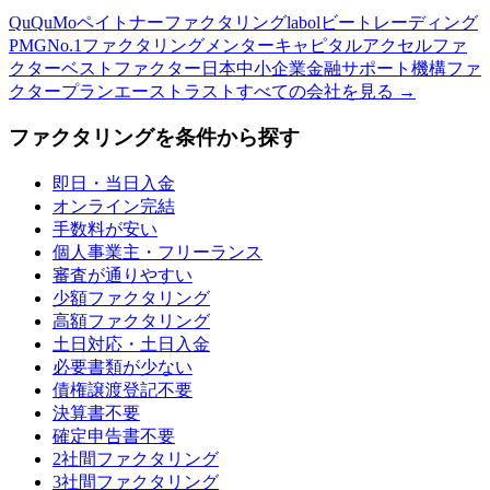
QuQuMo
ペイトナーファクタリング
labol
ビートレーディング
PMG
No.1ファクタリング
メンターキャピタル
アクセルファ
クター
ベストファクター
日本中小企業金融サポート機構
ファ
クタープラン
エーストラスト
すべての会社を見る →
ファクタリングを条件から探す
即日・当日入金
オンライン完結
手数料が安い
個人事業主・フリーランス
審査が通りやすい
少額ファクタリング
高額ファクタリング
土日対応・土日入金
必要書類が少ない
債権譲渡登記不要
決算書不要
確定申告書不要
2社間ファクタリング
3社間ファクタリング