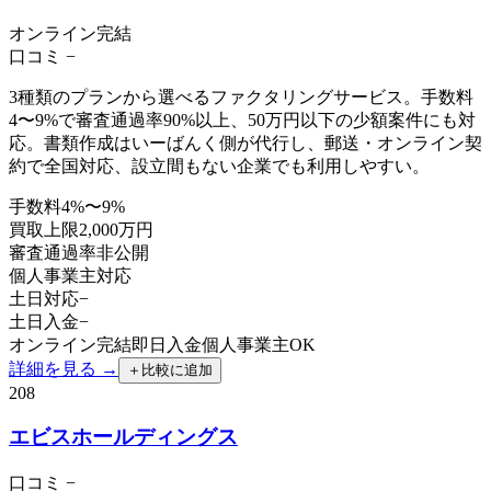
オンライン完結
口コミ
−
3種類のプランから選べるファクタリングサービス。手数料
4〜9%で審査通過率90%以上、50万円以下の少額案件にも対
応。書類作成はいーばんく側が代行し、郵送・オンライン契
約で全国対応、設立間もない企業でも利用しやすい。
手数料
4%〜9%
買取上限
2,000万円
審査通過率
非公開
個人事業主
対応
土日対応
−
土日入金
−
オンライン完結
即日入金
個人事業主OK
詳細を見る →
＋
比較に追加
208
エビスホールディングス
口コミ
−