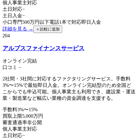
個人事業主
対応
土日対応
−
土日入金
−
小口専門500万円以下
電話1本で対応
即日入金
詳細を見る →
＋
比較に追加
204
アルプスファイナンスサービス
オンライン完結
口コミ
−
2社間・3社間に対応するファクタリングサービス。手数料
3%〜15%で最短即日入金。オンライン完結型のため全国ど
こからでも申込可能。個人事業主も利用でき、建設業・運送
業・製造業など幅広い業種の資金調達を支援する。
手数料
3%〜15%
買取上限
5,000万円
審査通過率
非公開
個人事業主
対応
土日対応
−