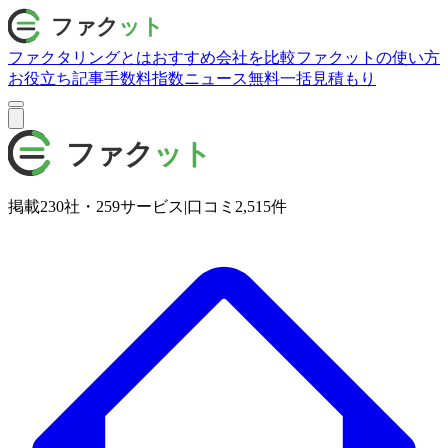
ファクタリングとは
おすすめ会社を比較
ファクットの使い方
お役立ち記事
手数料指数
ニュース
無料一括見積もり
掲載
230
社・
259
サービス
|
口コミ
2,515
件