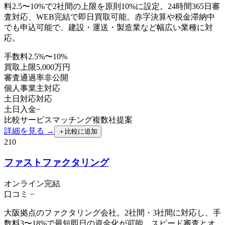
料2.5〜10%で2社間の上限を原則10%に設定。24時間365日審
査対応、WEB完結で即日買取可能。赤字決算や税金滞納中
でも申込可能で、建設・運送・製造業など幅広い業種に対
応。
手数料
2.5%〜10%
買取上限
5,000万円
審査通過率
非公開
個人事業主
対応
土日対応
対応
土日入金
−
比較サービス
マッチング
複数社提案
詳細を見る →
＋
比較に追加
210
ファストファクタリング
オンライン完結
口コミ
−
大阪拠点のファクタリング会社。2社間・3社間に対応し、手
数料3〜18%で最短即日の資金化が可能。スピード審査とオ