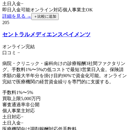
土日入金
−
即日入金可能
オンライン対応
個人事業主OK
詳細を見る →
＋
比較に追加
205
セントラルメディエンスペイメンツ
オンライン完結
口コミ
−
病院・クリニック・歯科向けの診療報酬3社間ファクタリン
グ。手数料1%〜5%の低コストで最短3営業日入金。保険請
求額の最大半年分を掛け目約90%で資金化可能。オンライン
完結で医療機関の経営資金繰りを専門的に支援する。
手数料
1%〜5%
買取上限
5,000万円
審査通過率
非公開
個人事業主
対応
土日対応
−
土日入金
−
医療機関向け
調剤報酬対応
低手数料