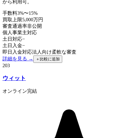
から利用可。
手数料
3%〜15%
買取上限
5,000万円
審査通過率
非公開
個人事業主
対応
土日対応
−
土日入金
−
即日入金対応
法人向け
柔軟な審査
詳細を見る →
＋
比較に追加
203
ウィット
オンライン完結