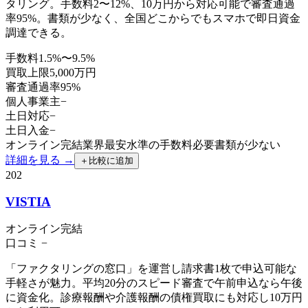
タリング。手数料2〜12%、10万円から対応可能で審査通過
率95%。書類が少なく、全国どこからでもスマホで即日資金
調達できる。
手数料
1.5%〜9.5%
買取上限
5,000万円
審査通過率
95%
個人事業主
−
土日対応
−
土日入金
−
オンライン完結
業界最安水準の手数料
必要書類が少ない
詳細を見る →
＋
比較に追加
202
VISTIA
オンライン完結
口コミ
−
「ファクタリングの窓口」を運営し請求書1枚で申込可能な
手軽さが魅力。平均20分のスピード審査で午前申込なら午後
に資金化。診療報酬や介護報酬の債権買取にも対応し10万円