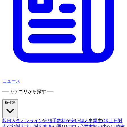
ニュース
── カテゴリから探す ──
条件別
即日入金
オンライン完結
手数料が安い
個人事業主OK
土日対
応
少額対応
大口対応
審査が通りやすい
必要書類が少ない
債権