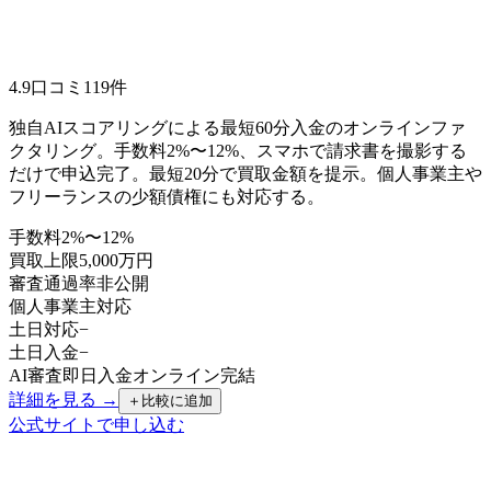
4.9
口コミ
119
件
独自AIスコアリングによる最短60分入金のオンラインファ
クタリング。手数料2%〜12%、スマホで請求書を撮影する
だけで申込完了。最短20分で買取金額を提示。個人事業主や
フリーランスの少額債権にも対応する。
手数料
2%〜12%
買取上限
5,000万円
審査通過率
非公開
個人事業主
対応
土日対応
−
土日入金
−
AI審査
即日入金
オンライン完結
詳細を見る →
＋
比較に追加
公式サイトで申し込む