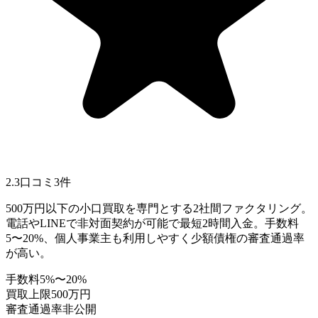
2.3
口コミ
3
件
500万円以下の小口買取を専門とする2社間ファクタリング。
電話やLINEで非対面契約が可能で最短2時間入金。手数料
5〜20%、個人事業主も利用しやすく少額債権の審査通過率
が高い。
手数料
5%〜20%
買取上限
500万円
審査通過率
非公開