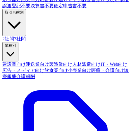
譲渡登記不要
決算書不要
確定申告書不要
取引形態別
2社間
3社間
業種別
建設業向け
運送業向け
製造業向け
人材派遣向け
IT・Web向け
広告・メディア向け
飲食業向け
小売業向け
医療・介護向け
診
療報酬
介護報酬