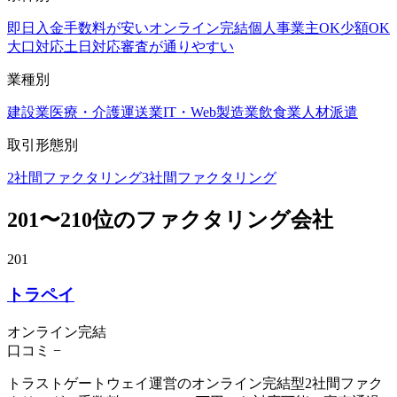
即日入金
手数料が安い
オンライン完結
個人事業主OK
少額OK
大口対応
土日対応
審査が通りやすい
業種別
建設業
医療・介護
運送業
IT・Web
製造業
飲食業
人材派遣
取引形態別
2社間ファクタリング
3社間ファクタリング
201
〜
210
位のファクタリング会社
201
トラペイ
オンライン完結
口コミ
−
トラストゲートウェイ運営のオンライン完結型2社間ファク