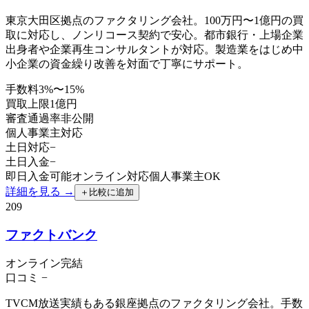
東京大田区拠点のファクタリング会社。100万円〜1億円の買
取に対応し、ノンリコース契約で安心。都市銀行・上場企業
出身者や企業再生コンサルタントが対応。製造業をはじめ中
小企業の資金繰り改善を対面で丁寧にサポート。
手数料
3%〜15%
買取上限
1億円
審査通過率
非公開
個人事業主
対応
土日対応
−
土日入金
−
即日入金可能
オンライン対応
個人事業主OK
詳細を見る →
＋
比較に追加
209
ファクトバンク
オンライン完結
口コミ
−
TVCM放送実績もある銀座拠点のファクタリング会社。手数