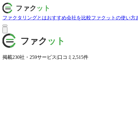
ファクタリングとは
おすすめ会社を比較
ファクットの使い方
掲載
230
社・
259
サービス
|
口コミ
2,515
件