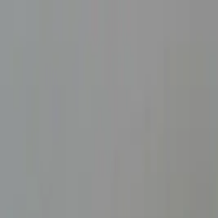
ファクタリングとは
おすすめ会社を比較
ファクットの使い方
掲載
230
社・
259
サービス
|
口コミ
2,515
件