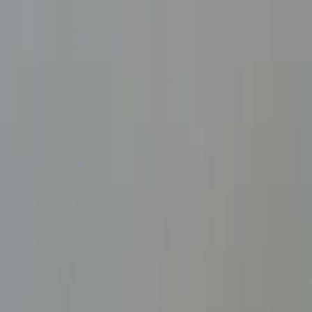
ファクタリングとは
おすすめ会社を比較
ファクットの使い方
掲載
230
社・
259
サービス
|
口コミ
2,515
件