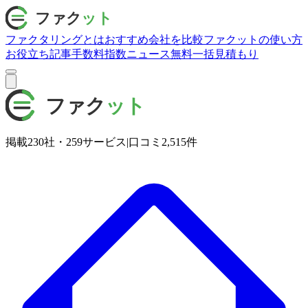
ファクタリングとは
おすすめ会社を比較
ファクットの使い方
お役立ち記事
手数料指数
ニュース
無料一括見積もり
掲載
230
社・
259
サービス
|
口コミ
2,515
件