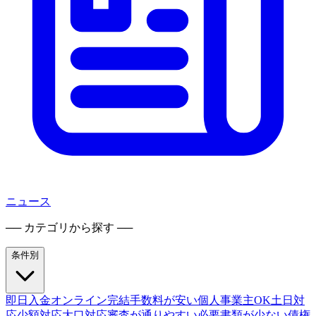
ニュース
── カテゴリから探す ──
条件別
即日入金
オンライン完結
手数料が安い
個人事業主OK
土日対
応
少額対応
大口対応
審査が通りやすい
必要書類が少ない
債権