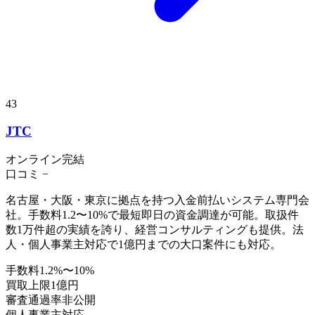
43
JTC
オンライン完結
口コミ
−
名古屋・大阪・東京に拠点を持つ入金前払いシステム専門会
社。手数料1.2〜10%で最短即日の資金調達が可能。取扱件
数1万件超の実績を誇り、経営コンサルティングも提供。法
人・個人事業主対応で1億円までの大口案件にも対応。
手数料
1.2%〜10%
買取上限
1億円
審査通過率
非公開
個人事業主
対応