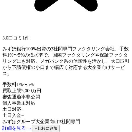
3.0
口コミ
1
件
みずほ銀行100%出資の3社間専門ファクタリング会社。手数
料1%〜5%の低水準で、国際ファクタリングや保証ファクタ
リングにも対応。メガバンク系の信頼性を活かし、大口取引
から下請債権の小口まで幅広く対応する大企業向けサービ
ス。
手数料
1%〜5%
買取上限
5,000万円
審査通過率
非公開
個人事業主
対応
土日対応
−
土日入金
−
みずほグループ
大企業向け
3社間専門
詳細を見る →
＋
比較に追加