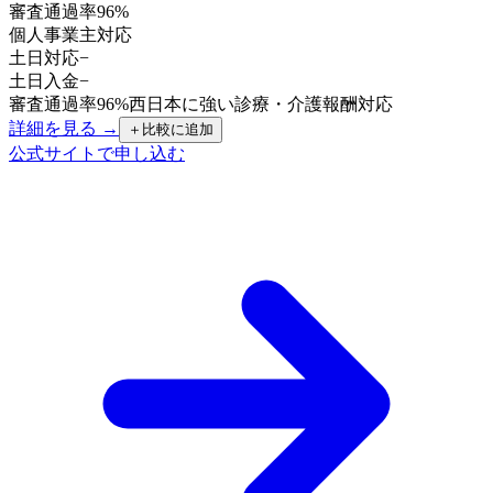
審査通過率
96%
個人事業主
対応
土日対応
−
土日入金
−
審査通過率96%
西日本に強い
診療・介護報酬対応
詳細を見る →
＋
比較に追加
公式サイトで申し込む