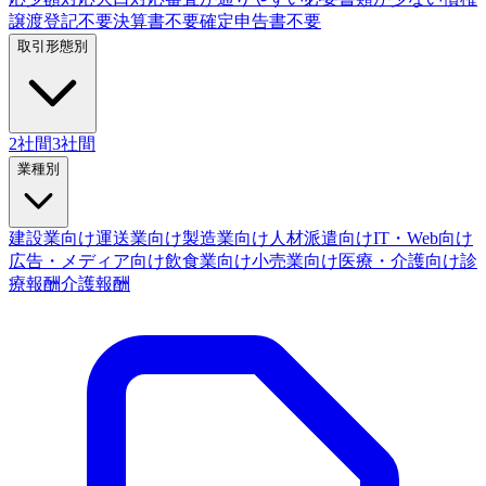
譲渡登記不要
決算書不要
確定申告書不要
取引形態別
2社間
3社間
業種別
建設業向け
運送業向け
製造業向け
人材派遣向け
IT・Web向け
広告・メディア向け
飲食業向け
小売業向け
医療・介護向け
診
療報酬
介護報酬