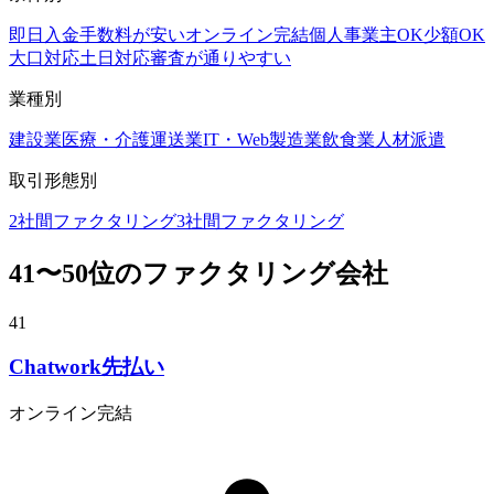
即日入金
手数料が安い
オンライン完結
個人事業主OK
少額OK
大口対応
土日対応
審査が通りやすい
業種別
建設業
医療・介護
運送業
IT・Web
製造業
飲食業
人材派遣
取引形態別
2社間ファクタリング
3社間ファクタリング
41
〜
50
位のファクタリング会社
41
Chatwork先払い
オンライン完結