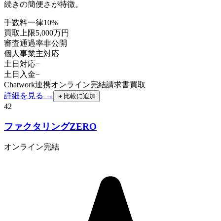
続きの簡便さが特徴。
手数料
一律10%
買取上限
5,000万円
審査通過率
非公開
個人事業主
対応
土日対応
−
土日入金
−
Chatwork連携
オンライン完結
請求書買取
詳細を見る →
＋
比較に追加
42
ファクタリングZERO
オンライン完結