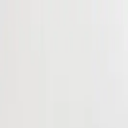
ファクタリングとは
おすすめ会社を比較
ファクットの使い方
掲載
230
社・
259
サービス
|
口コミ
2,515
件